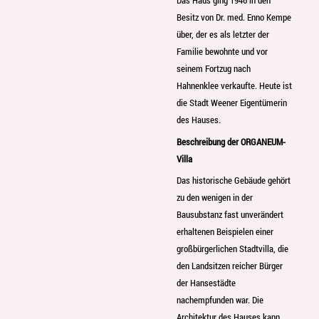
Das Haus ging 1946 in den
Besitz von Dr. med. Enno Kempe
über, der es als letzter der
Familie bewohnte und vor
seinem Fortzug nach
Hahnenklee verkaufte. Heute ist
die Stadt Weener Eigentümerin
des Hauses.
Beschreibung der ORGANEUM-
Villa
Das historische Gebäude gehört
zu den wenigen in der
Bausubstanz fast unverändert
erhaltenen Beispielen einer
großbürgerlichen Stadtvilla, die
den Landsitzen reicher Bürger
der Hansestädte
nachempfunden war. Die
Architektur des Hauses kann