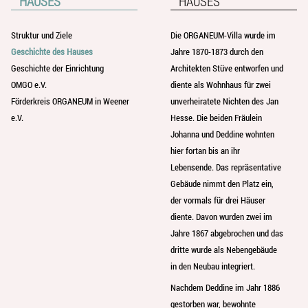
HAUSES
HAUSES
Struktur und Ziele
Die ORGANEUM-Villa wurde im
Geschichte des Hauses
Jahre 1870-1873 durch den
Geschichte der Einrichtung
Architekten Stüve entworfen und
OMGO e.V.
diente als Wohnhaus für zwei
Förderkreis ORGANEUM in Weener
unverheiratete Nichten des Jan
e.V.
Hesse. Die beiden Fräulein
Johanna und Deddine wohnten
hier fortan bis an ihr
Lebensende. Das repräsentative
Gebäude nimmt den Platz ein,
der vormals für drei Häuser
diente. Davon wurden zwei im
Jahre 1867 abgebrochen und das
dritte wurde als Nebengebäude
in den Neubau integriert.
Nachdem Deddine im Jahr 1886
gestorben war, bewohnte