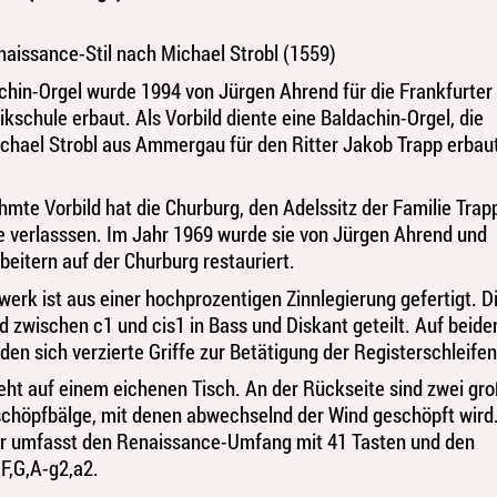
naissance-Stil nach Michael Strobl (1559)
chin-Orgel wurde 1994 von Jürgen Ahrend für die Frankfurter
kschule erbaut. Als Vorbild diente eine Baldachin-Orgel, die
chael Strobl aus Ammergau für den Ritter Jakob Trapp erbau
hmte Vorbild hat die Churburg, den Adelssitz der Familie Trap
ie verlasssen. Im Jahr 1969 wurde sie von Jürgen Ahrend und
beitern auf der Churburg restauriert.
werk ist aus einer hochprozentigen Zinnlegierung gefertigt. D
d zwischen c1 und cis1 in Bass und Diskant geteilt. Auf beide
den sich verzierte Griffe zur Betätigung der Registerschleifen
teht auf einem eichenen Tisch. An der Rückseite sind zwei gr
chöpfbälge, mit denen abwechselnd der Wind geschöpft wird
ur umfasst den Renaissance-Umfang mit 41 Tasten und den
,F,G,A-g2,a2.