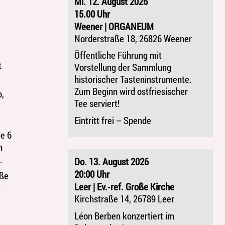
Mi. 12. August 2026
15.00 Uhr
Weener | ORGANEUM
Norderstraße 18, 26826 Weener
Öffentliche Führung mit
t
Vorstellung der Sammlung
historischer Tasteninstrumente.
Zum Beginn wird ostfriesischer
p,
Tee serviert!
Eintritt frei – Spende
ie 6
n
.
Do. 13. August 2026
20:00 Uhr
oße
Leer | Ev.-ref. Große Kirche
.
Kirchstraße 14, 26789 Leer
Léon Berben konzertiert im