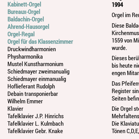
Kabinett-Orgel
1994
Bureaux-Orgel
Orgel im Re
Baldachin-Orgel
Diese Balda
Ahrend-Hausorgel
Kirchenmusi
Orgel-Regal
1559 von Mi
Orgel für das Klassenzimmer
wurde.
Druckwindharmonien
Physharmonika
Dieses berü
Mustel Kunstharmonium
bis heute n
Schiedmayer zweimanualig
engen Mitar
Schiedmayer einmanualig
Das Pfeifen
Hoflieferant Rudolph
Register sin
Debain transponierbar
Seiten befin
Wilhelm Emmer
Klavier
Die Orgel s
Tafelklavier J.P. Hinrichs
Mehrfaltens
Tafelklavier L. Kulmbach
Die Klaviat
Tafelklavier Gebr. Knake
Tönen C,D,E