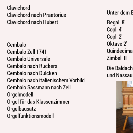
Clavichord
Unter dem B
Clavichord nach Praetorius
Clavichord nach Hubert
Regal 8'
Copl 4'
Copl 2'
Oktave 2'
Cembalo
Quindecima 
Cembalo Zell 1741
Zimbel II
Cembalo Universale
Cembalo nach Ruckers
Die Baldach
Cembalo nach Dulcken
und Nassau
Cembalo nach italienischem Vorbild
Cembalo Sassmann nach Zell
Orgelmodell
Orgel für das Klassenzimmer
Orgelbausatz
Orgelfunktionsmodell