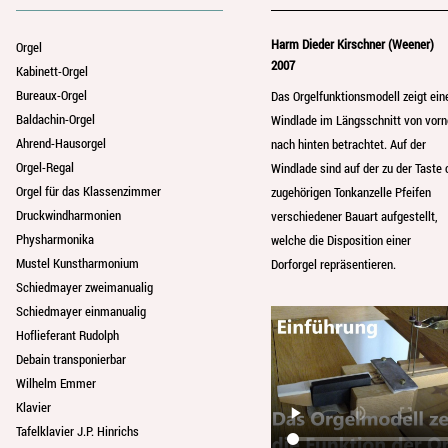
Harm Dieder Kirschner (Weener)
Orgel
2007
Kabinett-Orgel
Bureaux-Orgel
Das Orgelfunktionsmodell zeigt ein
Baldachin-Orgel
Windlade im Längsschnitt von vorn
Ahrend-Hausorgel
nach hinten betrachtet. Auf der
Orgel-Regal
Windlade sind auf der zu der Taste 
Orgel für das Klassenzimmer
zugehörigen Tonkanzelle Pfeifen
Druckwindharmonien
verschiedener Bauart aufgestellt,
Physharmonika
welche die Disposition einer
Mustel Kunstharmonium
Dorforgel repräsentieren.
Schiedmayer zweimanualig
Schiedmayer einmanualig
Hoflieferant Rudolph
Debain transponierbar
Wilhelm Emmer
Klavier
Tafelklavier J.P. Hinrichs