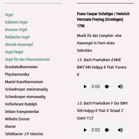
Frans Caspar Schnitger / Heinrich
Orgel
Hermann Freytag (Groningen)
Kabinett-Orgel
1796
Bureaux-Orgel
Musik für das Comptoir: eine
Baldachin-Orgel
Hausorgel in Form eines
Ahrend-Hausorgel
Sekretärs
Orgel-Regal
Orgel für das Klassenzimmer
J.S. Bach Praeludium d-Moll
Druckwindharmonien
BWV 940 Holpyp 8' Fluit Travers
Physharmonika
8'
Mustel Kunstharmonium
Schiedmayer zweimanualig
Schiedmayer einmanualig
J.S. Bach Praeludium F-Dur BWV
Hoflieferant Rudolph
928 Holpyp 8' Fluit 4' Octaaf 2'
Debain transponierbar
Quint 11/2'
Wilhelm Emmer
Klavier
Tafelklavier J.P. Hinrichs