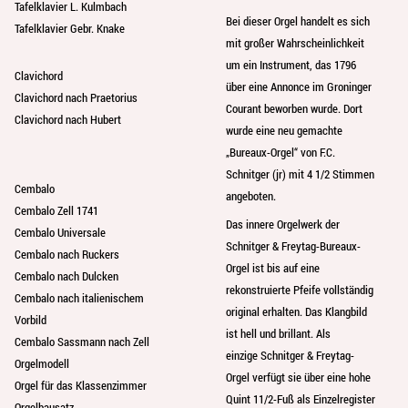
Tafelklavier L. Kulmbach
Bei dieser Orgel handelt es sich
Tafelklavier Gebr. Knake
mit großer Wahrscheinlichkeit
um ein Instrument, das 1796
Clavichord
über eine Annonce im Groninger
Clavichord nach Praetorius
Courant beworben wurde. Dort
Clavichord nach Hubert
wurde eine neu gemachte
„Bureaux-Orgel“ von F.C.
Schnitger (jr) mit 4 1/2 Stimmen
Cembalo
angeboten.
Cembalo Zell 1741
Das innere Orgelwerk der
Cembalo Universale
Schnitger & Freytag-Bureaux-
Cembalo nach Ruckers
Orgel ist bis auf eine
Cembalo nach Dulcken
rekonstruierte Pfeife vollständig
Cembalo nach italienischem
original erhalten. Das Klangbild
Vorbild
ist hell und brillant. Als
Cembalo Sassmann nach Zell
einzige Schnitger & Freytag-
Orgelmodell
Orgel verfügt sie über eine hohe
Orgel für das Klassenzimmer
Quint 11/2-Fuß als Einzelregister
Orgelbausatz