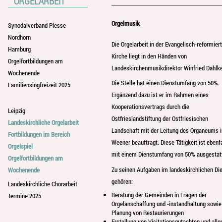
ORGELARBEIT
Orgelmusik
Synodalverband Plesse
Nordhorn
Die Orgelarbeit in der Evangelisch-reformier
Hamburg
Kirche liegt in den Händen von
Orgelfortbildungen am
Landeskirchenmusikdirektor Winfried Dahlke
Wochenende
Die Stelle hat einen Dienstumfang von 50%.
Familiensingfreizeit 2025
Ergänzend dazu ist er im Rahmen eines
Kooperationsvertrags durch die
Leipzig
Ostfrieslandstiftung der Ostfriesischen
Landeskirchliche Orgelarbeit
Landschaft mit der Leitung des Organeums i
Fortbildungen im Bereich
Weener beauftragt. Diese Tätigkeit ist ebenf
Orgelspiel
mit einem Dienstumfang von 50% ausgestatt
Orgelfortbildungen am
Zu seinen Aufgaben im landeskirchlichen Di
Wochenende
gehören:
Landeskirchliche Chorarbeit
Beratung der Gemeinden in Fragen der
Termine 2025
Orgelanschaffung und -instandhaltung sowie 
Planung von Restaurierungen
Erstellung von Visitationsgutachten und all