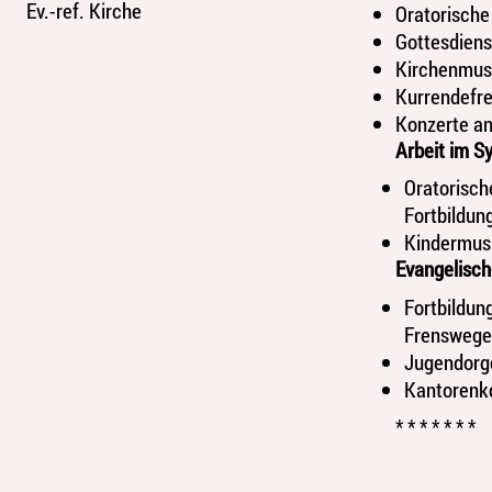
Ev.-ref. Kirche
Oratorische
Gottesdiens
Kirchenmusi
Kurrendefre
Konzerte an
Arbeit im S
Oratorisch
Fortbildu
Kindermusi
Evangelisch
Fortbildun
Frensweg
Jugendorge
Kantorenk
* * * * * * *