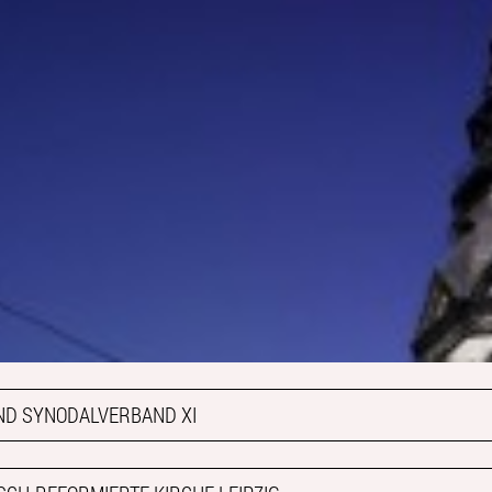
UND SYNODALVERBAND XI