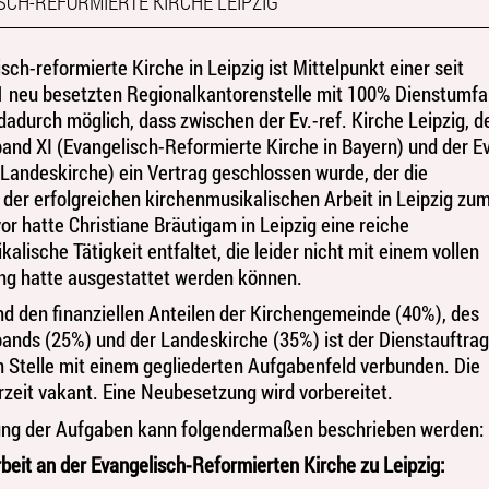
SCH-REFORMIERTE KIRCHE LEIPZIG
sch-reformierte Kirche in Leipzig ist Mittelpunkt einer seit
 neu besetzten Regionalkantorenstelle mit 100% Dienstumfa
dadurch möglich, dass zwischen der Ev.-ref. Kirche Leipzig, 
and XI (Evangelisch-Reformierte Kirche in Bayern) und der Ev
 (Landeskirche) ein Vertrag geschlossen wurde, der die
 der erfolgreichen kirchenmusikalischen Arbeit in Leipzig zu
vor hatte Christiane Bräutigam in Leipzig eine reiche
alische Tätigkeit entfaltet, die leider nicht mit einem vollen
g hatte ausgestattet werden können.
d den finanziellen Anteilen der Kirchengemeinde (40%), des
ands (25%) und der Landeskirche (35%) ist der Dienstauftrag
n Stelle mit einem gegliederten Aufgabenfeld verbunden. Die
erzeit vakant. Eine Neubesetzung wird vorbereitet.
ung der Aufgaben kann folgendermaßen beschrieben werden:
eit an der Evangelisch-Reformierten Kirche zu Leipzig: