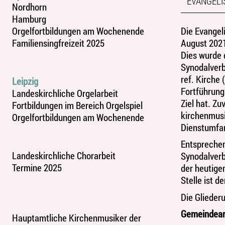
EVANGELI
Nordhorn
Hamburg
Orgelfortbildungen am Wochenende
Die Evangeli
Familiensingfreizeit 2025
August 2021
Dies wurde 
Synodalverb
ref. Kirche
Leipzig
Fortführung
Landeskirchliche Orgelarbeit
Ziel hat. Zu
Fortbildungen im Bereich Orgelspiel
kirchenmusik
Orgelfortbildungen am Wochenende
Dienstumfan
Entsprechen
Landeskirchliche Chorarbeit
Synodalverb
Termine 2025
der heutige
Stelle ist d
Die Glieder
Gemeindearb
Hauptamtliche Kirchenmusiker der