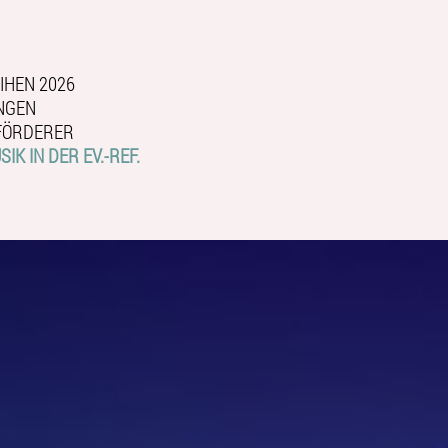
IHEN 2026
NGEN
FÖRDERER
IK IN DER EV.-REF.