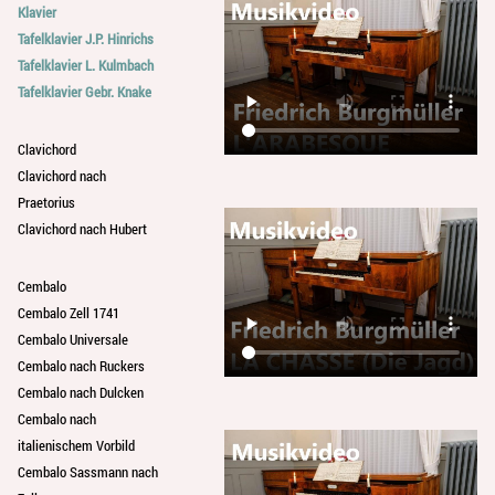
Klavier
Tafelklavier J.P. Hinrichs
Tafelklavier L. Kulmbach
Tafelklavier Gebr. Knake
Clavichord
Clavichord nach
Praetorius
Clavichord nach Hubert
Cembalo
Cembalo Zell 1741
Cembalo Universale
Cembalo nach Ruckers
Cembalo nach Dulcken
Cembalo nach
italienischem Vorbild
Cembalo Sassmann nach