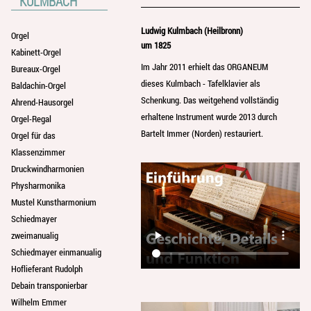
KULMBACH
Ludwig Kulmbach (Heilbronn)
Orgel
um 1825
Kabinett-Orgel
Im Jahr 2011 erhielt das ORGANEUM
Bureaux-Orgel
dieses Kulmbach - Tafelklavier als
Baldachin-Orgel
Schenkung. Das weitgehend vollständig
Ahrend-Hausorgel
erhaltene Instrument wurde 2013 durch
Orgel-Regal
Bartelt Immer (Norden) restauriert.
Orgel für das
Klassenzimmer
Druckwindharmonien
Physharmonika
Mustel Kunstharmonium
Schiedmayer
zweimanualig
Schiedmayer einmanualig
Hoflieferant Rudolph
Debain transponierbar
Wilhelm Emmer