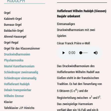
RUDOLPH
Hoflieferant Wilhelm Rudolph (Giessen)
Orgel
Baujahr unbekannt
Kabinett-Orgel
Einmanualiges
Bureaux-Orgel
Druckwindharmonium mit zwei
Baldachin-Orgel
Spielen
Ahrend-Hausorgel
Orgel-Regal
César Franck Prière e-Moll
Orgel für das Klassenzimmer
Druckwindharmonien
Physharmonika
Das Druckwindharmonium des
Mustel Kunstharmonium
Hoflieferanten Wilhelm Rudolf aus
Schiedmayer zweimanualig
Gießen steht in der französischen
Schiedmayer einmanualig
Tradition. Es hat den Tonumfang von
Hoflieferant Rudolph
4
Debain transponierbar
5 Oktaven (C-c
) und die
Wilhelm Emmer
1
1
Registerteilung zwischen e
und f
.
Klavier
Das zweispielige Harmonium
Tafelklavier J.P. Hinrichs
verfügt über ein 16-Fuß und ein 8-