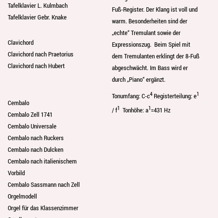
Tafelklavier L. Kulmbach
Fuß-Register. Der Klang ist voll und
Tafelklavier Gebr. Knake
warm. Besonderheiten sind der
„echte“ Tremulant sowie der
Clavichord
Expressionszug. Beim Spiel mit
Clavichord nach Praetorius
dem Tremulanten erklingt der 8-Fuß
Clavichord nach Hubert
abgeschwächt. Im Bass wird er
durch „Piano“ ergänzt.
4
1
Tonumfang: C-c
Registerteilung: e
Cembalo
1
1
/ f
Tonhöhe: a
=431 Hz
Cembalo Zell 1741
Cembalo Universale
Cembalo nach Ruckers
Cembalo nach Dulcken
Cembalo nach italienischem
Vorbild
Cembalo Sassmann nach Zell
Orgelmodell
Orgel für das Klassenzimmer